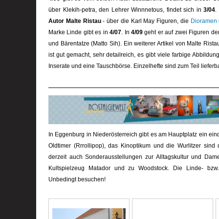
über Klekih-petra, den Lehrer Winnnetous, findet sich in
3/04
.
Autor
Malte Ristau
- über die Karl May Figuren, die
Dioramen
Marke Linde gibt es in
4/07
. In
4/09
geht er auf zwei Figuren der
und Bärentatze (Matto Sih). Ein weiterer Artikel von Malte Rista
ist gut gemacht, sehr detailreich, es gibt viele farbige Abbildu
Inserate und eine Tauschbörse. Einzelhefte sind zum Teil lieferba
In Eggenburg in Niederösterreich gibt es am Hauptplatz ein ei
Oldtimer (Rrrollipop), das Kinoptikum und die Wurlitzer sind
derzeit auch Sonderausstellungen zur Alltagskultur und D
Kultspielzeug Matador und zu Woodstock. Die Linde- bzw.
Unbedingt besuchen!