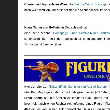
Comix- und Figurenböse Wien:
Die
Vienna Comix Börse
gibt 
nach Wien wert. Ab und zu findet man ein Schnäppchen. Im April
Klaus Tamm aus Hofheim
in Deutschland hat
eine sehr schöne
Homepage über Sammelbilder, Kauman
sehenswert! Bei ihm findet man auch Links zu anderen inte
Schwerpunkt Sammelbilder.
Hier der Link zur
"Zeitschrift für Sammler von Aufstellfiguren"
. 
über Karl May Figuren der Firma Linde geschrieben (4/97; 4/98; 
Ernst Schug
auf die Ähnlichkeit einiger Linde-Figuren mit 
beschreibt auch einen Rechtsstreit aufgrund eines Figuren-Plag
4/98
gibt es vom selben Autor zusätzliche Details zu dieser G