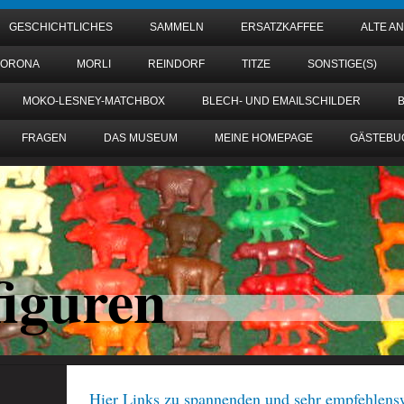
GESCHICHTLICHES
SAMMELN
ERSATZKAFFEE
ALTE A
KORONA
MORLI
REINDORF
TITZE
SONSTIGE(S)
MOKO-LESNEY-MATCHBOX
BLECH- UND EMAILSCHILDER
FRAGEN
DAS MUSEUM
MEINE HOMEPAGE
GÄSTEBU
figuren
Hier Links zu spannenden und sehr empfehlens