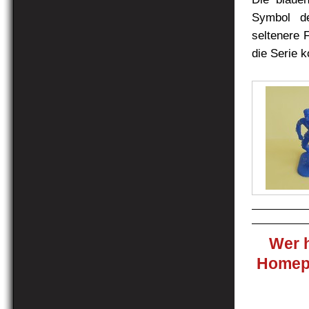
Symbol de
seltenere 
die Serie k
Wer h
Homepa