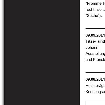
"Fromme He
recht sel
"Suche").
09.09.2014
Titze- un
Johann 
Ausstellun
und Franck
09.08.2014
Heisspräg
Kennungsa