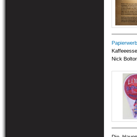
Papierwer
Kaffeeesse
Nick Bolto
Die blaue