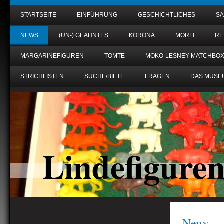
STARTSEITE
EINFÜHRUNG
GESCHICHTLICHES
S
NEWS
(UN-) GEAHNTES
KORONA
MORLI
RE
MARGARINEFIGUREN
TOMTE
MOKO-LESNEY-MATCHBO
STRICHLISTEN
SUCHE/BIETE
FRAGEN
DAS MUSE
Lindefigure
News