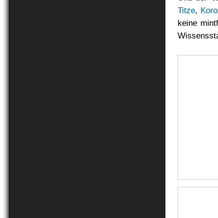
Titze
,
Koro
keine mint
Wissenssta