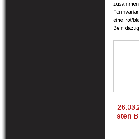
zusammens
Formvarian
eine rot/b
Bein dazu
26.03.
sten B