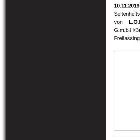
10.11.201
Seltenheit
von
L.O.
G.m.b.H/B
Freilassing