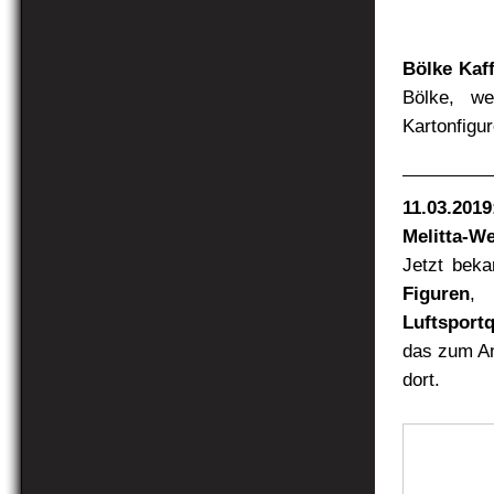
Bölke Kaf
Bölke, we
Kartonfigu
11.03.2019
Melitta-W
Jetzt beka
Figuren
, 
Luftsportq
das zum An
dort.