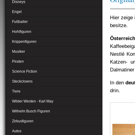
Disneys
Engel
Hier zeige 
Fußballer
besitze.
Hohlfiguren
Österreic
Krippenfiguren
Kaffeebei
Musiker
Nestlé Kon
Katzen- u
Piraten
Dalmatiner
Science Fiction
Steckclowns
In den
deu
drin.
Tiere
Wilder Westen - Karl May
Wilhelm Busch Figuren
Zirkusfiguren
Autos