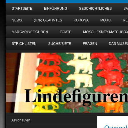
STARTSEITE
EINFÜHRUNG
GESCHICHTLICHES
S
NEWS
(UN-) GEAHNTES
KORONA
MORLI
RE
MARGARINEFIGUREN
TOMTE
MOKO-LESNEY-MATCHBO
STRICHLISTEN
SUCHE/BIETE
FRAGEN
DAS MUSE
Lindefigure
Astronauten
Origina