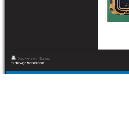
Druckversion
|
Sitemap
© Herwig Oberlerchner