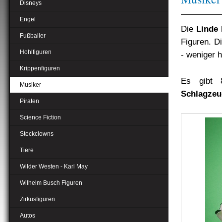
Disneys
Engel
Die
Linde 
Fußballer
Figuren. Di
Hohlfiguren
- weniger 
Krippenfiguren
Es gibt 
Musiker
Schlagzeug
Piraten
Science Fiction
Steckclowns
Tiere
Wilder Westen - Karl May
Wilhelm Busch Figuren
Zirkusfiguren
Autos