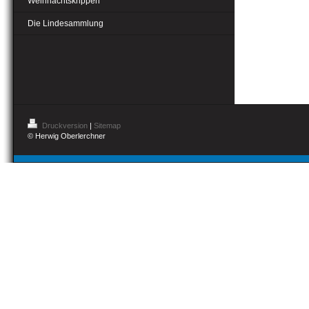
Weihnachtskrippen
Die Lindesammlung
Druckversion
|
Sitemap
© Herwig Oberlerchner