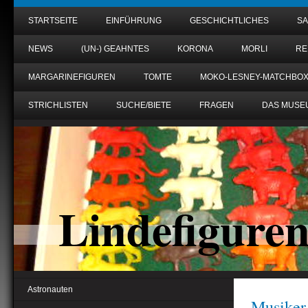
STARTSEITE
EINFÜHRUNG
GESCHICHTLICHES
S
NEWS
(UN-) GEAHNTES
KORONA
MORLI
RE
MARGARINEFIGUREN
TOMTE
MOKO-LESNEY-MATCHBO
STRICHLISTEN
SUCHE/BIETE
FRAGEN
DAS MUSE
Lindefigure
Astronauten
Musiker