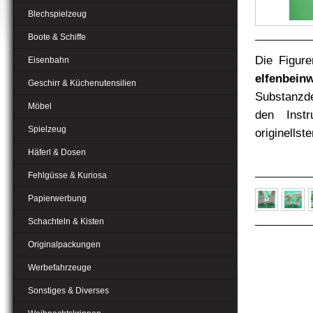
Blechspielzeug
Boote & Schiffe
Die Figur
Eisenbahn
elfenbein
Geschirr & Küchenutensilien
Substanzd
Möbel
den Inst
Spielzeug
originellst
Häferl & Dosen
Fehlgüsse & Kuriosa
Papierwerbung
Schachteln & Kisten
Originalpackungen
Werbefahrzeuge
Sonstiges & Diverses