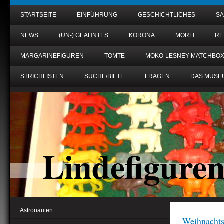
STARTSEITE
EINFÜHRUNG
GESCHICHTLICHES
S
NEWS
(UN-) GEAHNTES
KORONA
MORLI
RE
MARGARINEFIGUREN
TOMTE
MOKO-LESNEY-MATCHBO
STRICHLISTEN
SUCHE/BIETE
FRAGEN
DAS MUSE
Lindefigure
Astronauten
Weihnachts