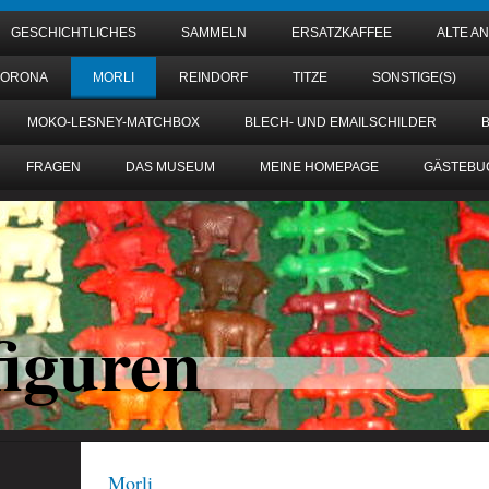
GESCHICHTLICHES
SAMMELN
ERSATZKAFFEE
ALTE A
KORONA
MORLI
REINDORF
TITZE
SONSTIGE(S)
MOKO-LESNEY-MATCHBOX
BLECH- UND EMAILSCHILDER
FRAGEN
DAS MUSEUM
MEINE HOMEPAGE
GÄSTEBU
figuren
Morli