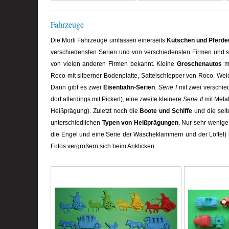
Fahrzeuge
Die Morli Fahrzeuge umfassen einerseits
Kutschen und Pferde
verschiedensten Serien und von verschiedensten Firmen und s
von vielen anderen Firmen bekannt. Kleine
Groschenautos
mi
Roco mit silberner Bodenplatte, Sattelschlepper von Roco, Wei
Dann gibt es zwei
Eisenbahn-Serien
.
Serie I
mit zwei verschie
dort allerdings mit Pickerl), eine zweite kleinere
Serie II
mit Metal
Heißprägung). Zuletzt noch die
Boote und Schiffe
und die sel
unterschiedlichen
Typen von Heißprägungen
. Nur sehr wenige
die Engel und eine Serie der Wäscheklammern und der Löffel
Fotos vergrößern sich beim Anklicken.