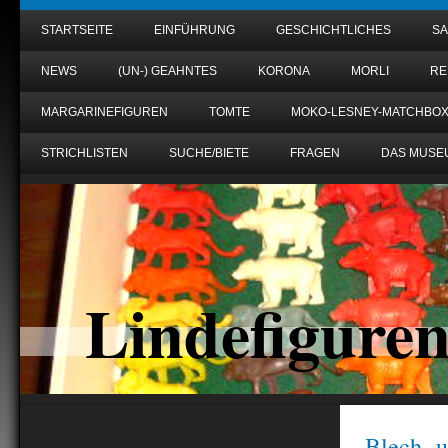
STARTSEITE
EINFÜHRUNG
GESCHICHTLICHES
S
NEWS
(UN-) GEAHNTES
KORONA
MORLI
RE
MARGARINEFIGUREN
TOMTE
MOKO-LESNEY-MATCHBO
STRICHLISTEN
SUCHE/BIETE
FRAGEN
DAS MUSE
Lindefigure
Blech- u