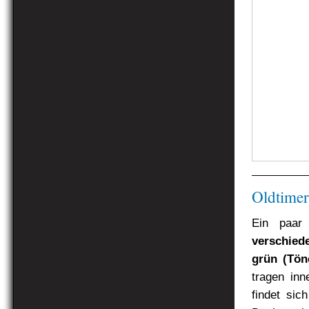
Oldtimer
Ein paa
verschied
grün (Töne
tragen in
findet sic