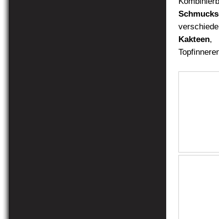
Kombinierb
Schmucksc
verschiede
Kakteen
,
Topfinnere