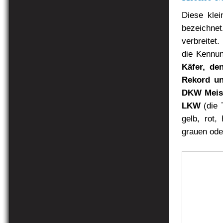
Diese kle
bezeichne
verbreitet
die Kennu
Käfer, de
Rekord un
DKW Meist
LKW
(die 
gelb, rot,
grauen ode