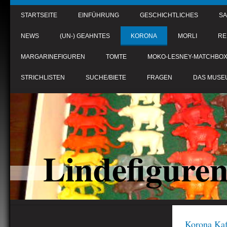
STARTSEITE
EINFÜHRUNG
GESCHICHTLICHES
S
NEWS
(UN-) GEAHNTES
KORONA
MORLI
RE
MARGARINEFIGUREN
TOMTE
MOKO-LESNEY-MATCHBO
STRICHLISTEN
SUCHE/BIETE
FRAGEN
DAS MUSE
Lindefigure
Korona Kaf