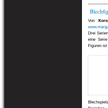
Blechfig
Von
Koro
www.margar
Drei Serie
eine Seri
Figuren ist
Blechspie