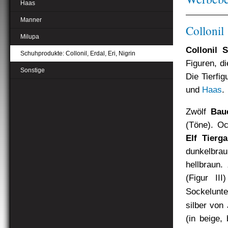
Haas
Manner
Collonil
Milupa
Collonil 
Schuhprodukte: Collonil, Erdal, Eri, Nigrin
Figuren, d
Sonstige
Die Tierfig
und
Haas
.
Zwölf
Bau
(Töne). Oc
Elf Tierg
dunkelbrau
hellbraun.
(Figur II
Sockelunte
silber von
(in beige,