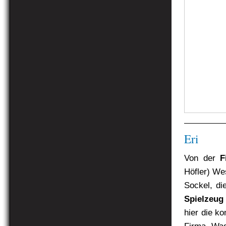
Eri
Von der
F
Höfler) W
Sockel, di
Spielzeug
hier die k