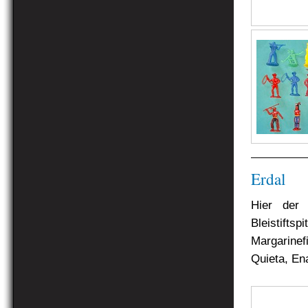
Erdal
Hier der
Bleistifts
Margarinef
Quieta, En