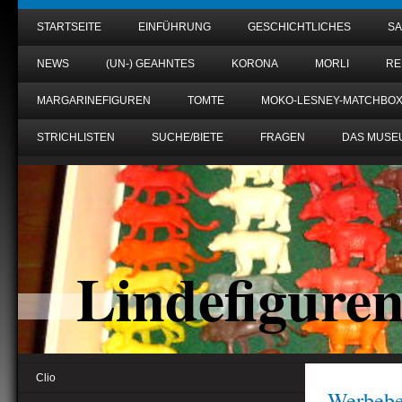
STARTSEITE
EINFÜHRUNG
GESCHICHTLICHES
S
NEWS
(UN-) GEAHNTES
KORONA
MORLI
RE
MARGARINEFIGUREN
TOMTE
MOKO-LESNEY-MATCHBO
STRICHLISTEN
SUCHE/BIETE
FRAGEN
DAS MUSE
Lindefigure
Clio
Werbebe