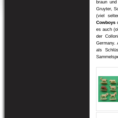
braun und 
Gruyter, S
(viel sel
Cowboys
d
es auch (o
der Collon
Germany. A
als Schlü
Sammelspe