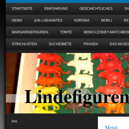
STARTSEITE
EINFÜHRUNG
GESCHICHTLICHES
S
NEWS
(UN-) GEAHNTES
KORONA
MORLI
RE
MARGARINEFIGUREN
TOMTE
MOKO-LESNEY-MATCHBO
STRICHLISTEN
SUCHE/BIETE
FRAGEN
DAS MUSE
Lindefigure
Ara
Meinl