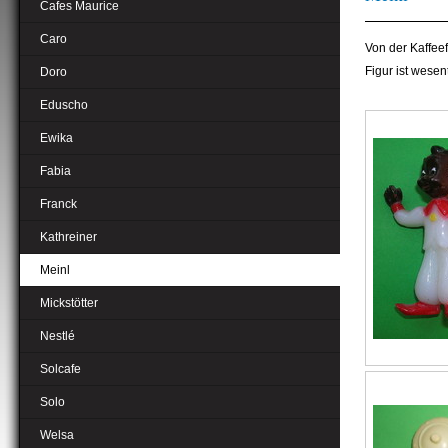
Cafes Maurice
Caro
Von der Kaffee
Figur ist wesen
Doro
Eduscho
Ewika
Fabia
Franck
Kathreiner
Meinl
Mickstötter
Nestlé
Solcafe
Solo
Welsa