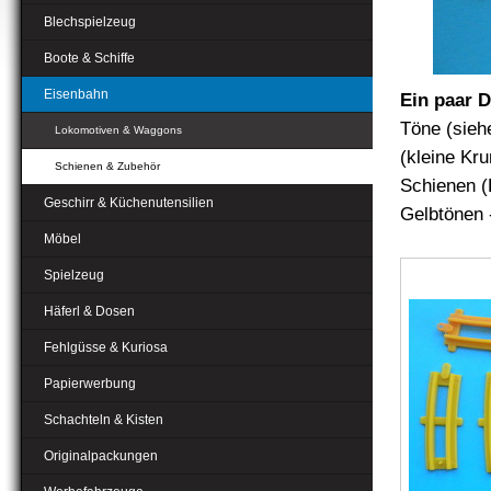
Blechspielzeug
Boote & Schiffe
Eisenbahn
Ein paar D
Töne (sieh
Lokomotiven & Waggons
(kleine Kr
Schienen & Zubehör
Schienen (
Geschirr & Küchenutensilien
Gelbtönen -
Möbel
Spielzeug
Häferl & Dosen
Fehlgüsse & Kuriosa
Papierwerbung
Schachteln & Kisten
Originalpackungen