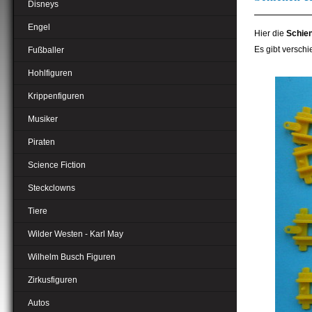
Disneys
Engel
Hier die
Schie
Es gibt versch
Fußballer
Hohlfiguren
Krippenfiguren
Musiker
Piraten
Science Fiction
Steckclowns
Tiere
Wilder Westen - Karl May
Wilhelm Busch Figuren
Zirkusfiguren
Autos