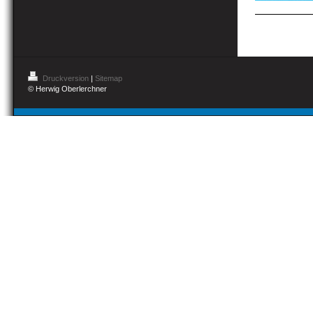
Druckversion
|
Sitemap
© Herwig Oberlerchner