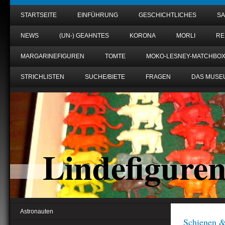
STARTSEITE
EINFÜHRUNG
GESCHICHTLICHES
S
NEWS
(UN-) GEAHNTES
KORONA
MORLI
RE
MARGARINEFIGUREN
TOMTE
MOKO-LESNEY-MATCHBO
STRICHLISTEN
SUCHE/BIETE
FRAGEN
DAS MUSE
Lindefigure
Astronauten
Schienen &