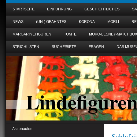
STARTSEITE
EINFÜHRUNG
GESCHICHTLICHES
S
NEWS
(UN-) GEAHNTES
KORONA
MORLI
RE
MARGARINEFIGUREN
TOMTE
MOKO-LESNEY-MATCHBO
STRICHLISTEN
SUCHE/BIETE
FRAGEN
DAS MUSE
Lindefigure
Astronauten
Schlafz