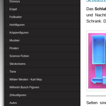
Disneys
Das
Schla
Engel
und Nacht
Fußballer
Schrank. Di
Hohlfiguren
Krippenfiguren
Musiker
Piraten
Science Fiction
Steckclowns
Tiere
Wilder Westen - Karl May
Wilhelm Busch Figuren
Zirkusfiguren
Selten sin
Autos