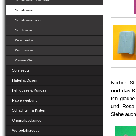
Schlafzimmer 60er Jahre
Schlafzimmer
Schlafzimmer in rot
Schulzimmer
Waschküche
Wohnzimmer
Gartenmöbel
Spielzeug
Häferl & Dosen
Norbert St
und das K
Fehlgüsse & Kuriosa
Ich glaube 
Papierwerbung
und Rosa-
Schachteln & Kisten
Siehe auch
Originalpackungen
Werbefahrzeuge