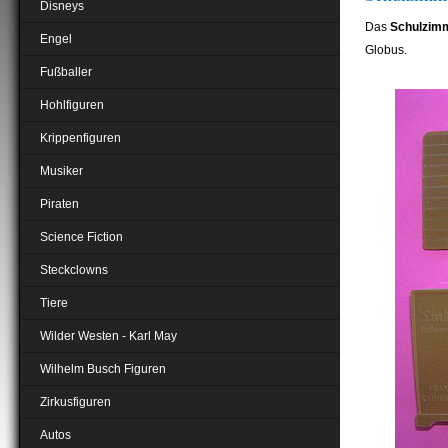
Disneys
Das
Schulzim
Engel
Globus.
Fußballer
Hohlfiguren
Krippenfiguren
Musiker
Piraten
Science Fiction
Steckclowns
Tiere
Wilder Westen - Karl May
Wilhelm Busch Figuren
Zirkusfiguren
Autos