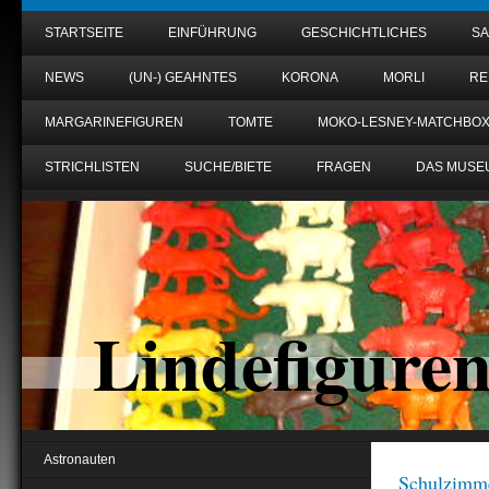
STARTSEITE
EINFÜHRUNG
GESCHICHTLICHES
S
NEWS
(UN-) GEAHNTES
KORONA
MORLI
RE
MARGARINEFIGUREN
TOMTE
MOKO-LESNEY-MATCHBO
STRICHLISTEN
SUCHE/BIETE
FRAGEN
DAS MUSE
Lindefigure
Astronauten
Schulzimm