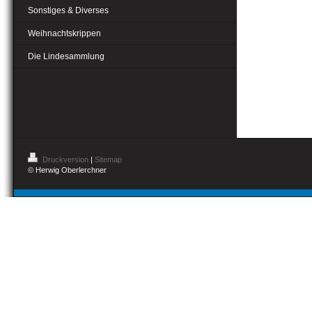
Sonstiges & Diverses
Weihnachtskrippen
Die Lindesammlung
Druckversion
|
Sitemap
© Herwig Oberlerchner