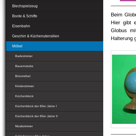
Blechspielzeug
Beim Globu
Boote & Schiffe
Hier gibt
Eisenbahn
Globus mit
Geschirr & Küchenutensilien
Halterung 
Möbel
Badezimmer
Bauernstube
Büromöbel
Kinderzimmer
Küchenblock
Küchenblock der 60er Jahre I
Küchenblock der 60er Jahre II
Musikzimmer