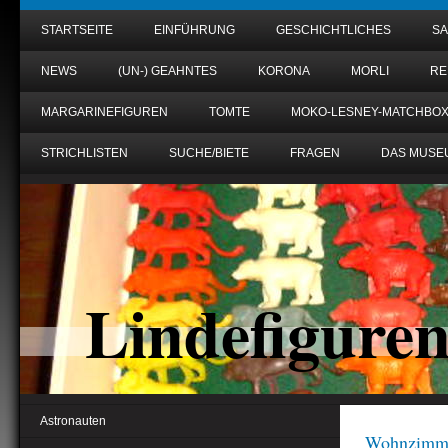
STARTSEITE
EINFÜHRUNG
GESCHICHTLICHES
S
NEWS
(UN-) GEAHNTES
KORONA
MORLI
RE
MARGARINEFIGUREN
TOMTE
MOKO-LESNEY-MATCHBO
STRICHLISTEN
SUCHE/BIETE
FRAGEN
DAS MUSE
Lindefigure
Astronauten
Wohnzimm