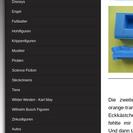
Disneys
Engel
Fußballer
Hohlfiguren
Krippenfiguren
Musiker
Piraten
Science Fiction
Steckclowns
Tiere
Die zweite
Wilder Westen - Karl May
orange-t
Wilhelm Busch Figuren
Eckkästche
Zirkusfiguren
fehlte mir
Autos
Und dann t