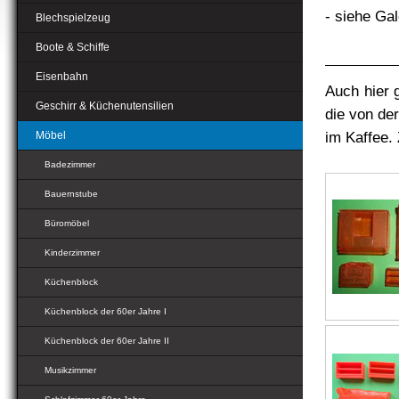
- siehe Gal
Blechspielzeug
Boote & Schiffe
Eisenbahn
Auch hier 
Geschirr & Küchenutensilien
die von de
im Kaffee.
Möbel
Badezimmer
Bauernstube
Büromöbel
Kinderzimmer
Küchenblock
Küchenblock der 60er Jahre I
Küchenblock der 60er Jahre II
Musikzimmer