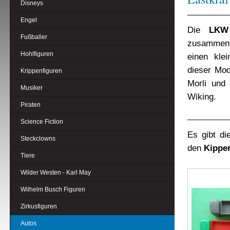
Disneys
Engel
Die
LKW
Fußballer
zusammenf
Hohlfiguren
einen klei
dieser Mod
Krippenfiguren
Morli und
Musiker
Wiking.
Piraten
Science Fiction
Es gibt d
Steckclowns
den
Kippe
Tiere
Wilder Westen - Karl May
Wilhelm Busch Figuren
Zirkusfiguren
Autos