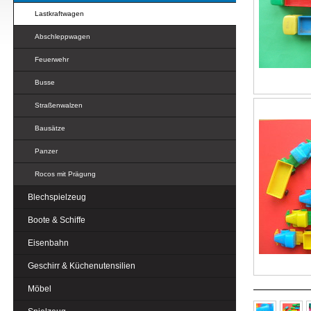
Lastkraftwagen
Abschleppwagen
Feuerwehr
Busse
Straßenwalzen
Bausätze
Panzer
Rocos mit Prägung
Blechspielzeug
Boote & Schiffe
Eisenbahn
Geschirr & Küchenutensilien
Möbel