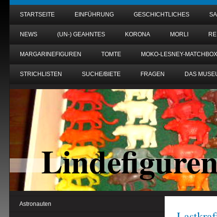
STARTSEITE
EINFÜHRUNG
GESCHICHTLICHES
S
NEWS
(UN-) GEAHNTES
KORONA
MORLI
RE
MARGARINEFIGUREN
TOMTE
MOKO-LESNEY-MATCHBO
STRICHLISTEN
SUCHE/BIETE
FRAGEN
DAS MUSE
Lindefigure
Astronauten
Lastkra